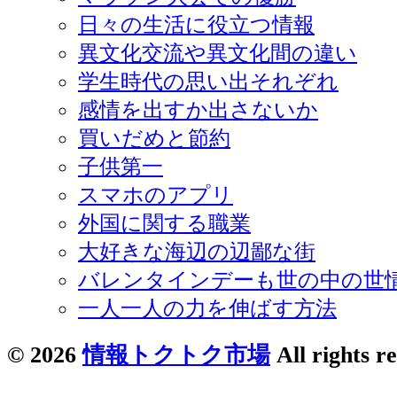
日々の生活に役立つ情報
異文化交流や異文化間の違い
学生時代の思い出それぞれ
感情を出すか出さないか
買いだめと節約
子供第一
スマホのアプリ
外国に関する職業
大好きな海辺の辺鄙な街
バレンタインデーも世の中の世
一人一人の力を伸ばす方法
© 2026
情報トクトク市場
All rights r