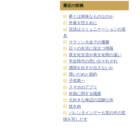
最近の投稿
夢とは簡単なものなのか
外食を控えめに
言語はコミュニケーションの道
具
マラソン大会での優勝
日々の生活に役立つ情報
異文化交流や異文化間の違い
学生時代の思い出それぞれ
感情を出すか出さないか
買いだめと節約
子供第一
スマホのアプリ
外国に関する職業
大好きな海辺の辺鄙な街
焼き肉
バレンタインデーも世の中の世
情を写しだす