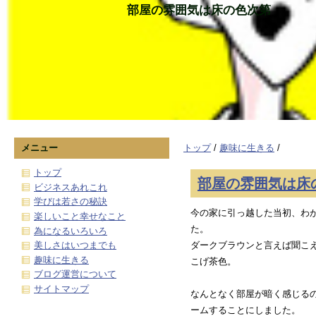
部屋の雰囲気は床の色次第
メニュー
トップ
/
趣味に生きる
/
トップ
部屋の雰囲気は床
ビジネスあれこれ
学びは若さの秘訣
今の家に引っ越した当初、わ
楽しいこと幸せなこと
た。
為になるいろいろ
美しさはいつまでも
ダークブラウンと言えば聞こ
趣味に生きる
こげ茶色。
ブログ運営について
サイトマップ
なんとなく部屋が暗く感じる
ームすることにしました。