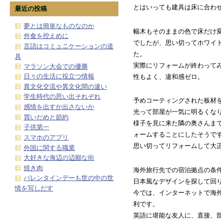
とはいっても建具は床に合わ
最近の投稿
夢とは簡単なものなのか
幅木もそのままの色で床だけ
外食を控えめに
でしたが、思い切ってホワイ
言語はコミュニケーションの道
た。
具
実際にリフォームが終わって
マラソン大会での優勝
日々の生活に役立つ情報
性もよく、違和感ゼロ。
異文化交流や異文化間の違い
学生時代の思い出それぞれ
予めコーティングされた板材
感情を出すか出さないか
光って部屋が一気に明るくな
買いだめと節約
様子を見に来た隣の奥さんま
子供第一
ォームすることにしたそうで
スマホのアプリ
思い切ってリフォームして大
外国に関する職業
大好きな海辺の辺鄙な街
焼き肉
海外旅行先での宿泊拠点の条
バレンタインデーも世の中の世
日本風なデザインを探して回
情を写しだす
今では、インターネットで海
利です。
英語に堪能な友人に、直接、