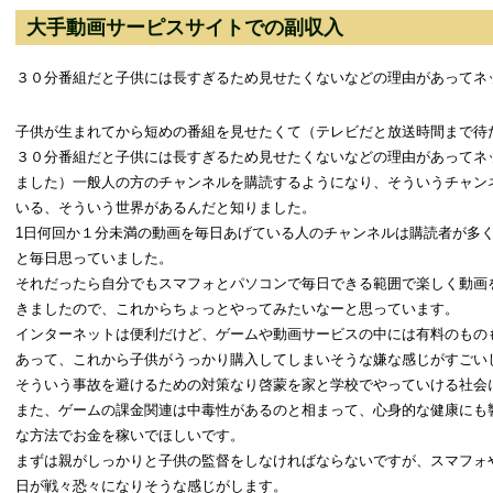
大手動画サーピスサイトでの副収入
３０分番組だと子供には長すぎるため見せたくないなどの理由があってネ
子供が生まれてから短めの番組を見せたくて（テレビだと放送時間まで待
３０分番組だと子供には長すぎるため見せたくないなどの理由があってネ
ました）一般人の方のチャンネルを購読するようになり、そういうチャン
いる、そういう世界があるんだと知りました。
1日何回か１分未満の動画を毎日あげている人のチャンネルは購読者が多
と毎日思っていました。
それだったら自分でもスマフォとパソコンで毎日できる範囲で楽しく動画
きましたので、これからちょっとやってみたいなーと思っています。
インターネットは便利だけど、ゲームや動画サービスの中には有料のもの
あって、これから子供がうっかり購入してしまいそうな嫌な感じがすごい
そういう事故を避けるための対策なり啓蒙を家と学校でやっていける社会
また、ゲームの課金関連は中毒性があるのと相まって、心身的な健康にも
な方法でお金を稼いでほしいです。
まずは親がしっかりと子供の監督をしなければならないですが、スマフォ
日が戦々恐々になりそうな感じがします。