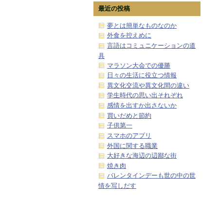
最近の投稿
夢とは簡単なものなのか
外食を控えめに
言語はコミュニケーションの道
具
マラソン大会での優勝
日々の生活に役立つ情報
異文化交流や異文化間の違い
学生時代の思い出それぞれ
感情を出すか出さないか
買いだめと節約
子供第一
スマホのアプリ
外国に関する職業
大好きな海辺の辺鄙な街
焼き肉
バレンタインデーも世の中の世
情を写しだす