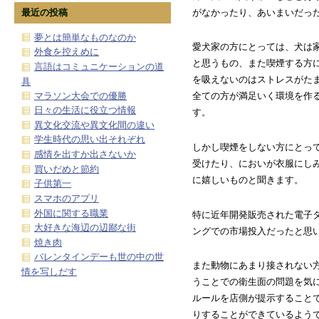
最近の投稿
がなかったり、あいまいだっ
夢とは簡単なものなのか
愛犬家の方にとっては、犬は
外食を控えめに
と思うもの、また喫煙する方
言語はコミュニケーションの道
を吸えないのはストレスがた
具
マラソン大会での優勝
全ての方が満足いく環境を作
日々の生活に役立つ情報
す。
異文化交流や異文化間の違い
学生時代の思い出それぞれ
しかし喫煙をしない方にとっ
感情を出すか出さないか
受けたり、においが衣服にし
買いだめと節約
に嬉しいものと聞きます。
子供第一
スマホのアプリ
外国に関する職業
特に近年開発販売された電子
大好きな海辺の辺鄙な街
ングでの市場投入だったと思
焼き肉
バレンタインデーも世の中の世
また動物にあまり接されない
情を写しだす
うことでの衛生面の問題を気
ルールを店側が提示すること
りすることができているよう