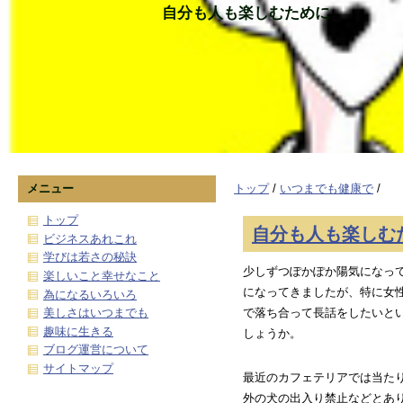
自分も人も楽しむために
メニュー
トップ
/
いつまでも健康で
/
トップ
自分も人も楽しむ
ビジネスあれこれ
学びは若さの秘訣
少しずつぽかぽか陽気になっ
楽しいこと幸せなこと
になってきましたが、特に女
為になるいろいろ
美しさはいつまでも
で落ち合って長話をしたいと
趣味に生きる
しょうか。
ブログ運営について
サイトマップ
最近のカフェテリアでは当た
外の犬の出入り禁止などとあ