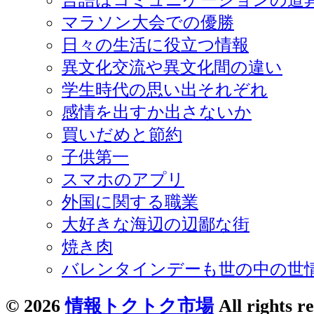
マラソン大会での優勝
日々の生活に役立つ情報
異文化交流や異文化間の違い
学生時代の思い出それぞれ
感情を出すか出さないか
買いだめと節約
子供第一
スマホのアプリ
外国に関する職業
大好きな海辺の辺鄙な街
焼き肉
バレンタインデーも世の中の世
© 2026
情報トクトク市場
All rights r