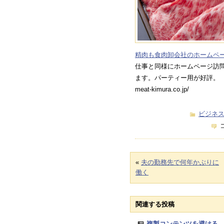
精肉も食肉卸会社のホームペ
仕事と同様にホームページ訪
ます。パーティー用が好評。
meat-kimura.co.jp/
ビジネ
«
夫の勤務先で何年かぶりに
働く
関連する投稿
複製コンテンツを避ける