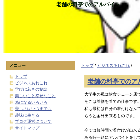
老舗の料亭でのアルバイト
メニュー
トップ
/
ビジネスあれこれ
/
トップ
老舗の料亭でのア
ビジネスあれこれ
学びは若さの秘訣
大学生の私は飲食チェーン店
楽しいこと幸せなこと
そこは着物を着ての仕事です
為になるいろいろ
美しさはいつまでも
私も最初は自分の着付けなん
趣味に生きる
らうと案外出来るものです。
ブログ運営について
サイトマップ
今では短時間で着付けが出来
ある時一緒にアルバイトをし