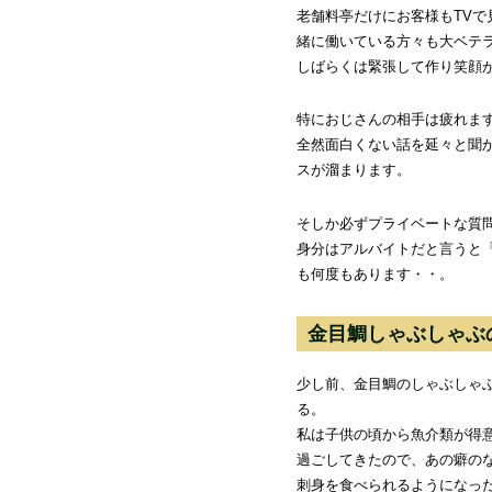
老舗料亭だけにお客様もTVで
緒に働いている方々も大ベテ
しばらくは緊張して作り笑顔
特におじさんの相手は疲れま
全然面白くない話を延々と聞
スが溜まります。
そしか必ずプライベートな質
身分はアルバイトだと言うと
も何度もあります・・。
金目鯛しゃぶしゃぶ
少し前、金目鯛のしゃぶしゃ
る。
私は子供の頃から魚介類が得
過ごしてきたので、あの癖の
刺身を食べられるようになっ