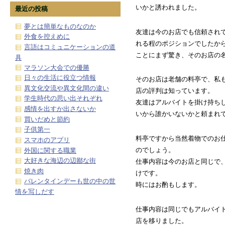
いかと誘われました。
最近の投稿
夢とは簡単なものなのか
友達は今のお店でも信頼され
外食を控えめに
れる程のポジションでしたか
言語はコミュニケーションの道
ことにまず驚き、そのお店の
具
マラソン大会での優勝
日々の生活に役立つ情報
そのお店は老舗の料亭で、私
異文化交流や異文化間の違い
店の評判は知っています。
学生時代の思い出それぞれ
友達はアルバイトを掛け持ち
感情を出すか出さないか
いから誰かいないかと頼まれ
買いだめと節約
子供第一
料亭ですから当然着物でのお
スマホのアプリ
のでしょう。
外国に関する職業
大好きな海辺の辺鄙な街
仕事内容は今のお店と同じで
焼き肉
けです。
バレンタインデーも世の中の世
時にはお酌もします。
情を写しだす
仕事内容は同じでもアルバイ
店を移りました。