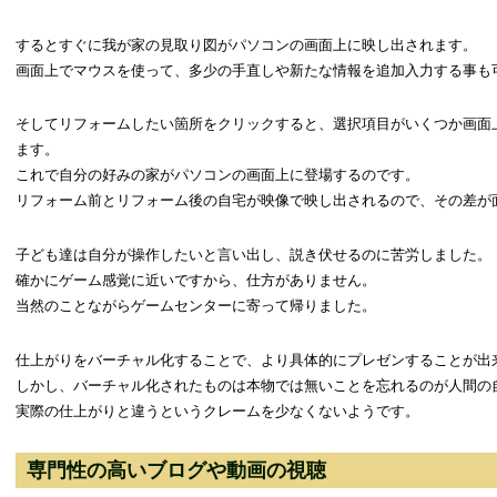
するとすぐに我が家の見取り図がパソコンの画面上に映し出されます。
画面上でマウスを使って、多少の手直しや新たな情報を追加入力する事も
そしてリフォームしたい箇所をクリックすると、選択項目がいくつか画面
ます。
これで自分の好みの家がパソコンの画面上に登場するのです。
リフォーム前とリフォーム後の自宅が映像で映し出されるので、その差が
子ども達は自分が操作したいと言い出し、説き伏せるのに苦労しました。
確かにゲーム感覚に近いですから、仕方がありません。
当然のことながらゲームセンターに寄って帰りました。
仕上がりをバーチャル化することで、より具体的にプレゼンすることが出来
しかし、バーチャル化されたものは本物では無いことを忘れるのが人間の
実際の仕上がりと違うというクレームを少なくないようです。
専門性の高いブログや動画の視聴