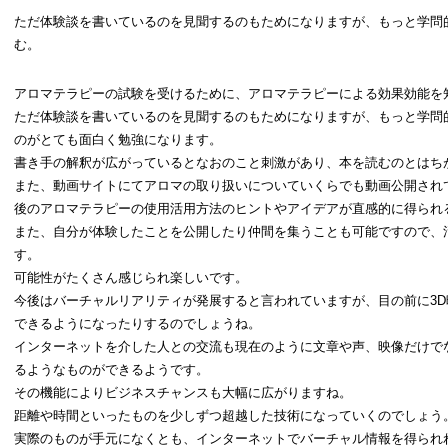
ただ体験談を書いているのを見聞するのもためになりますが、もっと学問
む。
アロマテラピーの試験を受けるために、アロマテラピーによる効果効能を
ただ体験談を書いているのを見聞するのもためになりますが、もっと学問
のがとても面白く勉強になります。
書き手の解釈が広がっているとなおのこと刺激があり、本を読むのとはち
また、動画サイトにてアロマの取り扱いについていくらでも動画公開され
後のアロマテラピーの使用活用方法のヒントやアイデアが直感的に得られ
また、自分が体験したことを公開したり仲間を集うことも可能ですので、
す。
可能性がたくさん感じられ楽しいです。
今後はバーチャルリアリティが発展すると言われていますが、目の前に3
できるようになったりするのでしょうね。
インターネットを介した人との交流も現在のように文章や声、映像だけで
るようなものができるようです。
その機能によりビジネスチャンスも大幅に広がりますね。
距離や時間といったものを少しずつ超越した技術になっていくのでしょう
実際のものが手元になくとも、インターネットでバーチャル情報を得られ