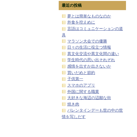
最近の投稿
夢とは簡単なものなのか
外食を控えめに
言語はコミュニケーションの道
具
マラソン大会での優勝
日々の生活に役立つ情報
異文化交流や異文化間の違い
学生時代の思い出それぞれ
感情を出すか出さないか
買いだめと節約
子供第一
スマホのアプリ
外国に関する職業
大好きな海辺の辺鄙な街
焼き肉
バレンタインデーも世の中の世
情を写しだす