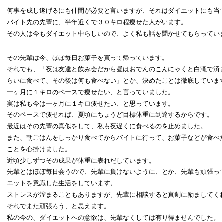
何事を成し遂げるにも仲間が必要と言いますが、それはダイエットにも当
バイト先の先輩に、半年近くで３０キロ程痩せた人がいます。
その人は今もダイエット中らしいので、よく私も話を聞かせてもらってい
その先輩は今、ほぼ毎日お菓子を買って帰っています。
それでも、「夜は友達と飲み会だから昼はおでんのこんにゃくと白滝で済
らいに食べて、その後は何も食べない」とか、決めたことは徹底していま
一ヶ月に１キロのペースで痩せたい、と言っていました。
実は私も今は一ヶ月に１キロ痩せたい、と思っています。
そのペースで痩せれば、夏頃にちょうど目標体重に到達するからです。
最近はその先輩の真似をして、私も夜遅くに食べるのを止めました。
また、朝ごはんをしっかり食べてからバイトに行って、お菓子などが食べ
ことを心掛けました。
近頃少しずつその成果が体重に表れだしています。
先輩とはほぼ毎日会うので、先輩に負けないように、とか、先輩も頑張っ
エットを意識した生活をしています。
ストレスが溜まることもありますが、先輩に相談すると真剣に励ましてく
それでまた頑張ろう、と思えます。
私の今の、ダイエットへの意欲は、先輩なくしては有り得ませんでした。