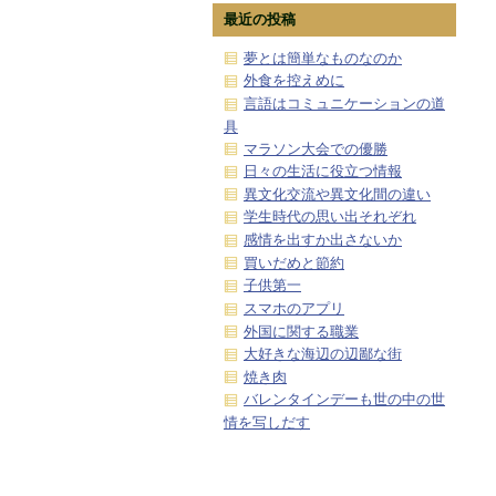
最近の投稿
夢とは簡単なものなのか
外食を控えめに
言語はコミュニケーションの道
具
マラソン大会での優勝
日々の生活に役立つ情報
異文化交流や異文化間の違い
学生時代の思い出それぞれ
感情を出すか出さないか
買いだめと節約
子供第一
スマホのアプリ
外国に関する職業
大好きな海辺の辺鄙な街
焼き肉
バレンタインデーも世の中の世
情を写しだす