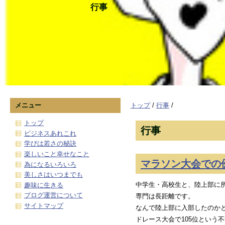
行事
メニュー
トップ
/
行事
/
トップ
行事
ビジネスあれこれ
学びは若さの秘訣
楽しいこと幸せなこと
マラソン大会での
為になるいろいろ
美しさはいつまでも
中学生・高校生と、陸上部に
趣味に生きる
ブログ運営について
専門は長距離です。
サイトマップ
なんで陸上部に入部したのか
ドレース大会で105位という