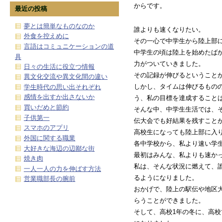
からです。
最近の投稿
夢とは簡単なものなのか
誰よりも速くなりたい。
外食を控えめに
その一心で中学生から陸上部
言語はコミュニケーションの道
中学生の頃は陸上を始めたば
具
力がついていきました。
日々の生活に役立つ情報
その記録が伸びるということ
異文化交流や異文化間の違い
しかし、タイムは伸びるもの
学生時代の思い出それぞれ
感情を出すか出さないか
う、私の目標を達成すること
買いだめと節約
そんな中、中学生生活では、
子供第一
伝大会でも好結果を残すこと
スマホのアプリ
高校生になっても陸上部に入
外国に関する職業
各中学校から、私より速い学
大好きな海辺の辺鄙な街
最初はみんな、私よりも速か
焼き肉
私は、そんな状況に燃えて、
一人一人の力を伸ばす方法
るようになりました。
営業職部長の腕前
おかげで、陸上の駅伝や地区
らうことができました。
そして、高校1年の冬に、高