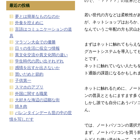
ので、「？？？？」の世界だ
最近の投稿
若い世代の方などは柔軟性が
夢とは簡単なものなのか
が、ネットショップはおろか
外食を控えめに
なんていうご年配の方も沢山
言語はコミュニケーションの道
具
マラソン大会での優勝
まずはネットに触れてもらえ
日々の生活に役立つ情報
グカートシステムを導入して
異文化交流や異文化間の違い
とです。
学生時代の思い出それぞれ
ネットに触れていない人たち
感情を出すか出さないか
ト通販の課題になるかもしれ
買いだめと節約
子供第一
スマホのアプリ
ネットに触れるために、ノー
外国に関する職業
ンの普及とともにますます多
大好きな海辺の辺鄙な街
しかし誰でも自分にあうパソ
焼き肉
ん。
バレンタインデーも世の中の世
情を写しだす
では、ノートパソコンの選択
まず、ノートパソコンを買う
らどんな使い道があって、ス