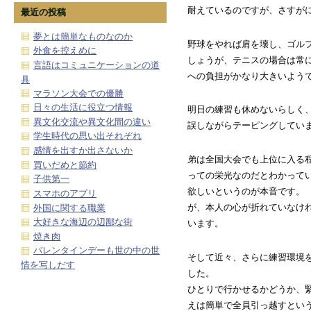
耐えているのですが、さすが
最近の投稿
夢とは簡単なものなのか
野球をやれば肩を壊し、ゴル
外食を控えめに
しょうが、テニスの場合は常
言語はコミュニケーションの道
への負担がかなり大きいよう
具
マラソン大会での優勝
日々の生活に役立つ情報
明日の練習も休めないらしく
異文化交流や異文化間の違い
誤しながらテーピングしてい
学生時代の思い出それぞれ
感情を出すか出さないか
弟は全国大会でも上位に入る
買いだめと節約
っての栄光なのだとわかって
子供第一
欲しいというのが本音です。
スマホのアプリ
が、本人の心が折れていなけ
外国に関する職業
大好きな海辺の辺鄙な街
います。
焼き肉
バレンタインデーも世の中の世
そして近々、さらに練習環境
情を写しだす
した。
ひとりで行かせるかどうか、
えは簡単で全員引っ越すとい