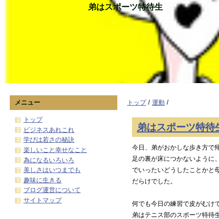
弟はスポーツ特待生
メニュー
トップ
/
運動
/
トップ
弟はスポーツ特待
ビジネスあれこれ
学びは若さの秘訣
今日、弟がおかしな歩き方で
楽しいこと幸せなこと
足の裏が床につかないように
為になるいろいろ
美しさはいつまでも
でいったいどうしたことかと
趣味に生きる
だらけでした。
ブログ運営について
サイトマップ
何でも今日の練習で皮がむけ
弟はテニス部のスポーツ特待