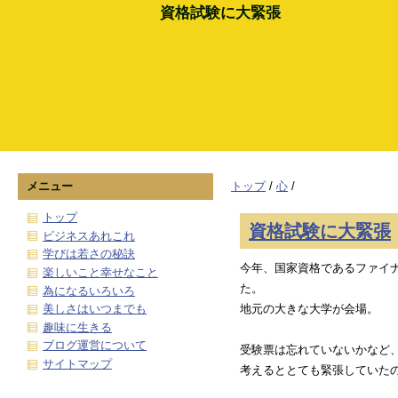
資格試験に大緊張
メニュー
トップ
/
心
/
トップ
資格試験に大緊張
ビジネスあれこれ
学びは若さの秘訣
今年、国家資格であるファイ
楽しいこと幸せなこと
た。
為になるいろいろ
美しさはいつまでも
地元の大きな大学が会場。
趣味に生きる
ブログ運営について
受験票は忘れていないかなど
サイトマップ
考えるととても緊張していた