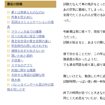
最近の投稿
試験だなんて車の免許をとっ
あの空気に萎縮してしまった
夢とは簡単なものなのか
全国でたくさんの人が受ける
外食を控えめに
った。
言語はコミュニケーションの道
具
マラソン大会での優勝
年齢層は実に様々で、現役で
日々の生活に役立つ情報
うだった。
異文化交流や異文化間の違い
試験が始まると、あまりの難
学生時代の思い出それぞれ
感情を出すか出さないか
後で分かることだが、この年
買いだめと節約
難易度が高かったようだ。
子供第一
でも過去問題を繰り返し繰り
スマホのアプリ
外国に関する職業
大好きな海辺の辺鄙な街
難しいけども、勉強した中に
焼き肉
試験時間いっぱい使い精一杯
バレンタインデーも世の中の世
情を写しだす
終了の時間が近づくと大きな
同じくため息をついたが、私