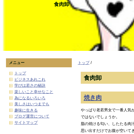
食肉卸
メニュー
トップ
/
トップ
食肉卸
ビジネスあれこれ
学びは若さの秘訣
楽しいこと幸せなこと
焼き肉
為になるいろいろ
美しさはいつまでも
やっぱり老若男女で一番人気
趣味に生きる
ブログ運営について
ではないでしょうか。
サイトマップ
脂の焼ける匂い、したたる肉
思い出すだけでお腹が空いて