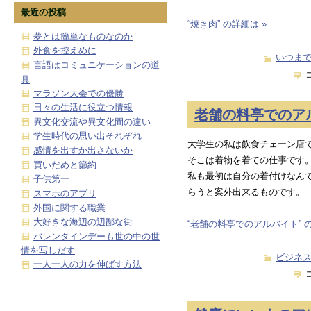
最近の投稿
“焼き肉” の詳細は »
夢とは簡単なものなのか
外食を控えめに
いつま
言語はコミュニケーションの道
具
マラソン大会での優勝
日々の生活に役立つ情報
老舗の料亭でのア
異文化交流や異文化間の違い
学生時代の思い出それぞれ
大学生の私は飲食チェーン店
感情を出すか出さないか
そこは着物を着ての仕事です
買いだめと節約
私も最初は自分の着付けなん
子供第一
らうと案外出来るものです。
スマホのアプリ
外国に関する職業
大好きな海辺の辺鄙な街
“老舗の料亭でのアルバイト” の
バレンタインデーも世の中の世
情を写しだす
ビジネ
一人一人の力を伸ばす方法